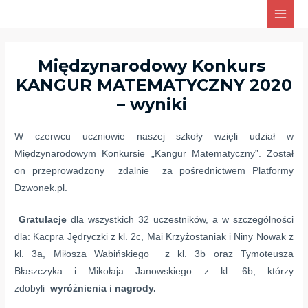
Skip
Main
to
Men
content
Międzynarodowy Konkurs
KANGUR MATEMATYCZNY 2020
– wyniki
W czerwcu uczniowie naszej szkoły wzięli udział w
Międzynarodowym Konkursie „Kangur Matematyczny”. Został
on przeprowadzony zdalnie za pośrednictwem Platformy
Dzwonek.pl.
Gratulacje
dla wszystkich 32 uczestników, a w szczególności
dla: Kacpra Jędryczki z kl. 2c, Mai Krzyżostaniak i Niny Nowak z
kl. 3a, Miłosza Wabińskiego z kl. 3b oraz Tymoteusza
Błaszczyka i Mikołaja Janowskiego z kl. 6b, którzy
zdobyli
wyróżnienia
i nagrody
.