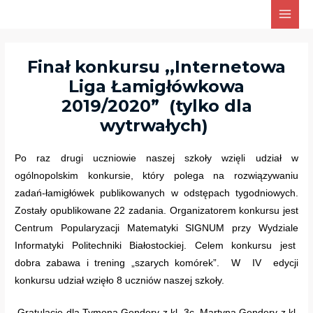
Skip
Main
to
Men
content
Finał konkursu ,,Internetowa
Liga Łamigłówkowa
2019/2020” (tylko dla
wytrwałych)
Po raz drugi uczniowie naszej szkoły wzięli udział w
ogólnopolskim konkursie, który polega na rozwiązywaniu
zadań-łamigłówek publikowanych w odstępach tygodniowych.
Zostały opublikowane 22 zadania. Organizatorem konkursu jest
Centrum Popularyzacji Matematyki SIGNUM przy Wydziale
Informatyki Politechniki Białostockiej. Celem konkursu jest
dobra zabawa i trening „szarych komórek”. W IV edycji
konkursu udział wzięło 8 uczniów naszej szkoły.
Gratulacje dla Tymona Gendery z kl. 3c, Martyna Gendery z kl.