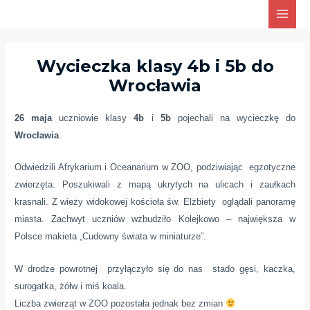
Skip
Main
to
Men
content
Wycieczka klasy 4b i 5b do
Wrocławia
26 maja
uczniowie klasy
4b
i
5b
pojechali na wycieczkę do
Wrocławia
.
Odwiedzili Afrykarium i Oceanarium w ZOO, podziwiając egzotyczne
zwierzęta. Poszukiwali z mapą ukrytych na ulicach i zaułkach
krasnali. Z wieży widokowej kościoła św. Elżbiety oglądali panoramę
miasta. Zachwyt uczniów wzbudziło Kolejkowo – największa w
Polsce makieta „Cudowny świata w miniaturze”.
W drodze powrotnej przyłączyło się do nas stado gęsi, kaczka,
surogatka, żółw i miś koala.
Liczba zwierząt w ZOO pozostała jednak bez zmian