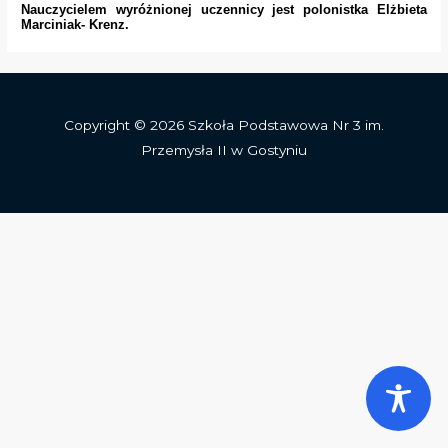
Nauczycielem wyróżnionej uczennicy jest polonistka
Elżbieta
Marciniak- Krenz
.
Copyright © 2026 Szkoła Podstawowa Nr 3 im.
Przemysła II w Gostyniu