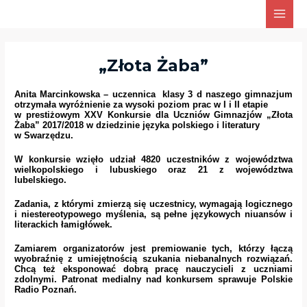
Skip
Main
to
Men
content
„Złota Żaba”
Anita Marcinkowska
–
uczennica
klasy
3 d
naszego gimnazjum
otrzymała
wyróżnienie
za
wysoki poziom prac
w
I
i
II etapie
w prestiżowym
XXV Konkursie dla Uczniów Gimnazjów „Złota
Żaba” 2017/2018
w dziedzinie języka polskiego i literatury
w
Swarzędzu
.
W konkursie wzięło udział 4820 uczestników z województwa
wielkopolskiego i lubuskiego oraz 21 z województwa
lubelskiego.
Zadania, z którymi zmierzą się uczestnicy, wymagają logicznego
i niestereotypowego myślenia, są pełne językowych niuansów i
literackich łamigłówek.
Zamiarem organizatorów jest premiowanie tych, którzy łączą
wyobraźnię z umiejętnością szukania niebanalnych rozwiązań.
Chcą też eksponować dobrą pracę nauczycieli z uczniami
zdolnymi. Patronat medialny nad konkursem sprawuje Polskie
Radio Poznań.