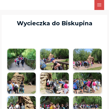
Skip
Main
to
Men
content
Wycieczka do Biskupina