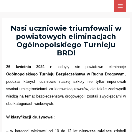
Skip
Main
to
Men
content
Nasi uczniowie triumfowali w
powiatowych eliminacjach
Ogólnopolskiego Turnieju
BRD!
26 kwietnia 2024 r
. odbyły się powiatowe eliminacje
Ogólnopolskiego Turnieju Bezpieczeństwa w Ruchu Drogowym
,
podczas których uczniowie naszej szkoły nie tylko imponowali
swoimi umiejętnościami za kierownicą rowerów, ale także zachwycili
wiedzą na temat bezpieczeństwa drogowego i zostali zwycięzcami w
obu kategoriach wiekowych.
W
klasyfikacji drużynowej
:
– w kategorii wiekowej od 10 do 12 lat
pierwsze miejsce
zdobyli