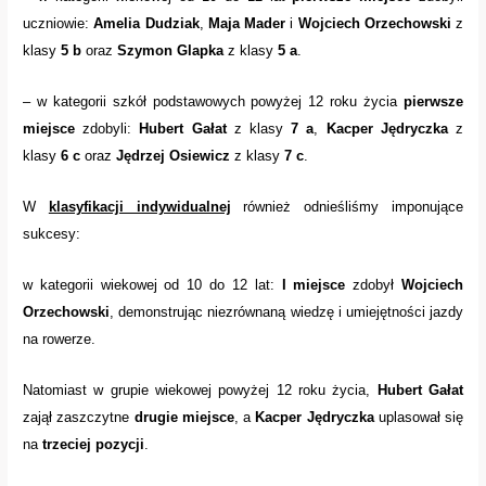
uczniowie:
Amelia Dudziak
,
Maja Mader
i
Wojciech Orzechowski
z
klasy
5 b
oraz
Szymon Glapka
z klasy
5 a
.
– w kategorii szkół podstawowych powyżej 12 roku życia
pierwsze
miejsce
zdobyli:
Hubert Gałat
z klasy
7 a
,
Kacper Jędryczka
z
klasy
6 c
oraz
Jędrzej Osiewicz
z klasy
7 c
.
W
klasyfikacji indywidualnej
również odnieśliśmy imponujące
sukcesy:
w kategorii wiekowej od 10 do 12 lat:
I miejsce
zdobył
Wojciech
Orzechowski
, demonstrując niezrównaną wiedzę i umiejętności jazdy
na rowerze.
Natomiast w grupie wiekowej powyżej 12 roku życia,
Hubert Gałat
zajął zaszczytne
drugie miejsce
, a
Kacper Jędryczka
uplasował się
na
trzeciej pozycji
.