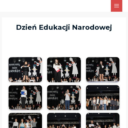
Skip
Main
to
Men
content
Dzień Edukacji Narodowej