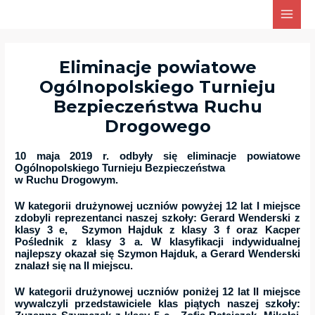
Skip
Main
to
Men
content
Eliminacje powiatowe
Ogólnopolskiego Turnieju
Bezpieczeństwa Ruchu
Drogowego
10 maja 2019 r
. odbyły się
eliminacje powiatowe
Ogólnopolskiego Turnieju Bezpieczeństwa
w Ruchu Drogowym.
W kategorii
drużynowej uczniów powyżej 12 lat I miejsce
zdobyli reprezentanci
naszej szkoły:
Gerard Wenderski
z
klasy
3 e
,
Szymon Hajduk
z klasy
3 f
oraz
Kacper
Poślednik
z klasy
3 a
. W klasyfikacji
indywidualnej
najlepszy
okazał się
Szymon Hajduk
, a
Gerard Wenderski
znalazł się na
II miejscu.
W kategorii
drużynowej uczniów poniżej 12 lat II miejsce
wywalczyli przedstawiciele klas piątych naszej szkoły: