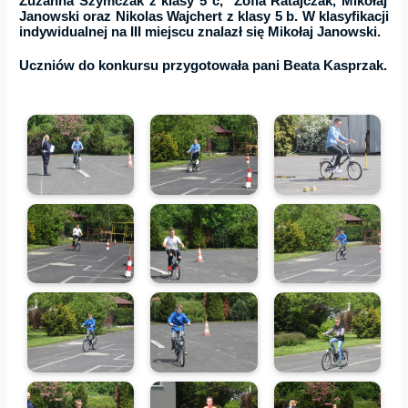
Zuzanna Szymczak
z klasy
5 c
,
Zofia Ratajczak
,
Mikołaj
Janowski
oraz
Nikolas Wajchert
z klasy
5 b
. W klasyfikacji
indywidualnej
na
III miejscu
znalazł się
Mikołaj Janowski.
Uczniów do konkursu przygotowała pani
Beata Kasprzak
.